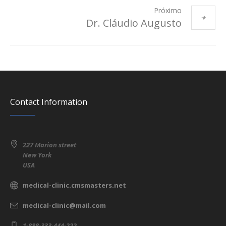
Próximo
Dr. Cláudio Augusto
Contact Information
227 Marion street
New York
USA
medical-clinic.cmsmasters.net
medical-clinic@mail.com
1-888-333-444-222