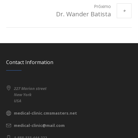
Próximo
Dr. Wander Batista
Contact Information
227 Marion street
New York
USA
medical-clinic.cmsmasters.net
medical-clinic@mail.com
1-888-333-444-222