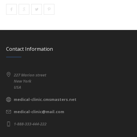
Contact Information
227 Marion street
New York
USA
medical-clinic.cmsmasters.net
medical-clinic@mail.com
1-888-333-444-222