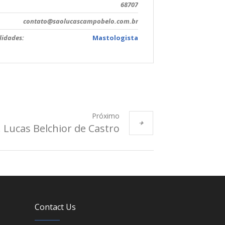
68707
o
contato@saolucascampobelo.com.br
lidades:
Mastologista
Próximo
. Lucas Belchior de Castro
Contact Us