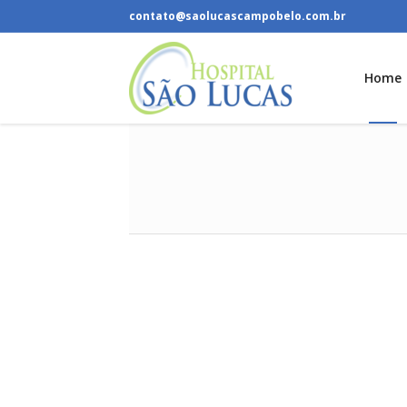
contato@saolucascampobelo.com.br
Home