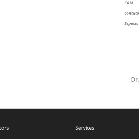
CRM
contat
Especia
Dr
tors
Services