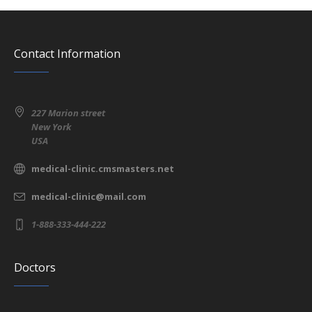
Contact Information
227 Marion street
New York
USA
medical-clinic.cmsmasters.net
medical-clinic@mail.com
1-888-333-444-222
Doctors