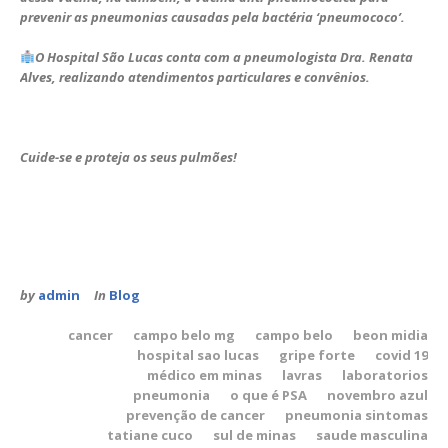
prevenir as pneumonias causadas pela bactéria ‘pneumococo’.
O Hospital São Lucas conta com a pneumologista Dra. Renata
Alves, realizando atendimentos particulares e convênios.
Cuide-se e proteja os seus pulmões!
by
admin
In
Blog
cancer
campo belo mg
campo belo
beon midia
hospital sao lucas
gripe forte
covid 19
médico em minas
lavras
laboratorios
pneumonia
o que é PSA
novembro azul
prevenção de cancer
pneumonia sintomas
tatiane cuco
sul de minas
saude masculina