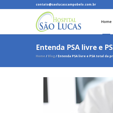
contato@saolucascampobelo.com.br
Home
Entenda PSA livre e PS
Home
/
Blog
/
Entenda PSA livre e PSA total da p