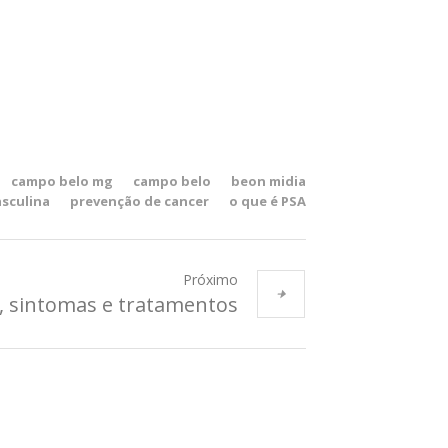
campo belo mg
campo belo
beon midia
sculina
prevenção de cancer
o que é PSA
Próximo
 sintomas e tratamentos