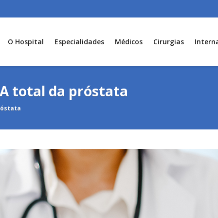
O Hospital
Especialidades
Médicos
Cirurgias
Intern
A total da próstata
róstata