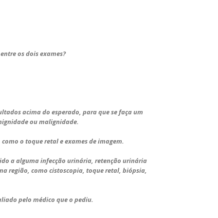
 entre os dois exames? ⠀
ultados acima do esperado, para que se faça um
enignidade ou malignidade. ⠀
s, como o toque retal e exames de imagem. ⠀
o a alguma infecção urinária, retenção urinária
a região, como cistoscopia, toque retal, biópsia,
aliado pelo médico que o pediu.