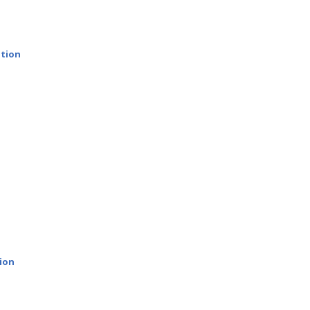
ation
tion