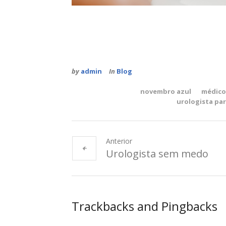
by
admin
In
Blog
novembro azul
médico
urologista pa
Anterior
Urologista sem medo
Trackbacks and Pingbacks