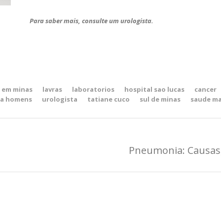
Para saber mais, consulte um urologista.
 em minas
lavras
laboratorios
hospital sao lucas
cancer
ra homens
urologista
tatiane cuco
sul de minas
saude ma
Pneumonia: Causas,