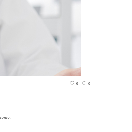
0
0
 como: