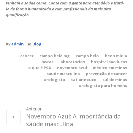
tenham a saúde como. Conte com a gente para atendê-lo e tratá-
lo de forma humanizada e com profissionais da mais alta
qualificação.
by
admin
In
Blog
cancer
campo belo mg
campo belo
beon midia
lavras
laboratorios
hospital sao lucas
o que é PSA
novembro azul
médico em minas
saude masculina
prevenção de cancer
urologista
tatiane cuco
sul de minas
urologista para homens
Anterior
Novembro Azul: A importância da
saúde masculina