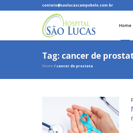
contato@saolucascampobelo.com.br
Home
Tag:
cancer de prosta
Home
/
cancer de prostata